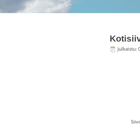
Kotisi
Julkaistu:
Siiv